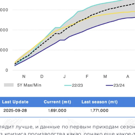
лядит лучше, и данные по первым приходам сезона
з кризиса производства какао, однако еще какое