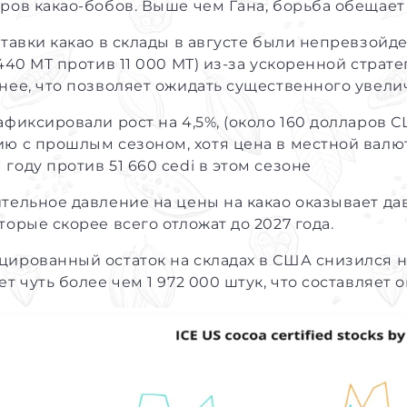
ров какао-бобов. Выше чем Гана, борьба обещает
ставки какао в склады в августе были непревзойд
 440 MT против 11 000 MT) из-за ускоренной страте
нее, что позволяет ожидать существенного увелич
афиксировали рост на 4,5%, (около 160 долларов 
ю с прошлым сезоном, хотя цена в местной валют
году против 51 660 cedi в этом сезоне
тельное давление на цены на какао оказывает д
торые скорее всего отложат до 2027 года.
ированный остаток на складах в США снизился на
ет чуть более чем 1 972 000 штук, что составляет о