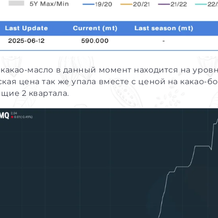
 какао-масло в данный момент находится на уровн
кая цена так же упала вместе с ценой на какао
щие 2 квартала.