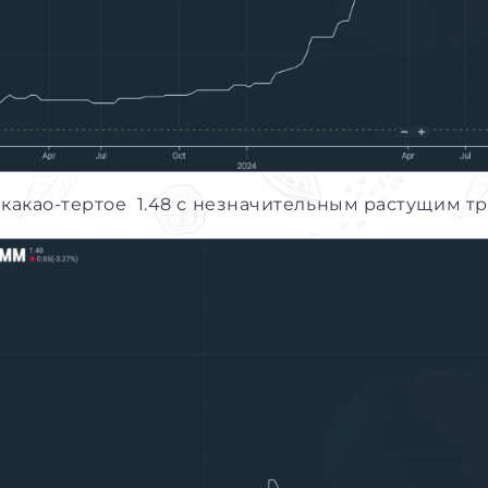
 какао-тертое 1.48 с незначительным растущим тр